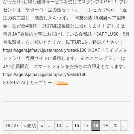
ぴったり♪お得な優待サービスを受けてスタンプをGET！ プレ
ゼントは「堅ボーロ・宝の露セット」「コシヒカリ5kg」「近
江の羽二重餅・酒蒸しきんつば」「陶芸の森 特別展ペア招待
券」など全4種類！ 計17組22名様分に当たります！ 詳しくは、
毎月JAF会員のお宅にお届けしている会報誌「JAFPLUS8・9月
号滋賀版」をご覧いただくか、以下URLをご確認ください！
https://agent.jafnavi.jp/stamprally/detail/196 ※JAFドライブスタ
ンプラリー専用サイトに遷移します。 ※本スタンプラリーは
JAF会員限定、スマートフォンをお持ちの方限定となります。
https://agent.jafnavi.jp/stamprally/detail/196
2019-07-23｜カテゴリー：
News
18 / 27
« 先頭
«
...
10
...
16
17
18
19
20
...