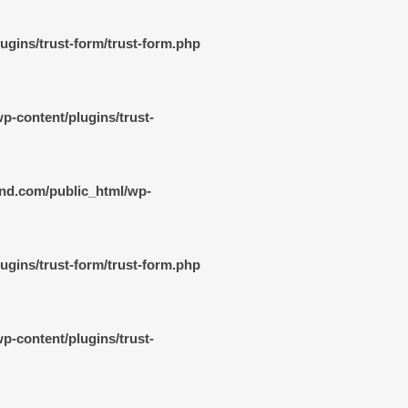
gins/trust-form/trust-form.php
-content/plugins/trust-
nd.com/public_html/wp-
gins/trust-form/trust-form.php
-content/plugins/trust-