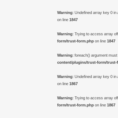
Warning
: Undefined array key 0 in
on line
1847
Warning
: Trying to access array off
form/trust-form.php
on line
1847
Warning
: foreach() argument must b
content/plugins/trust-form/trust-
Warning
: Undefined array key 0 in
on line
1867
Warning
: Trying to access array off
form/trust-form.php
on line
1867