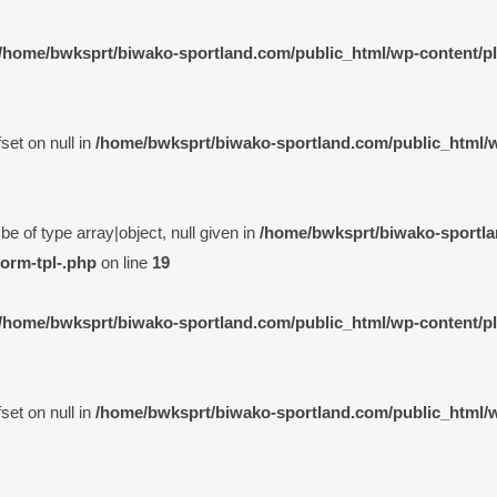
/home/bwksprt/biwako-sportland.com/public_html/wp-content/plu
set on null in
/home/bwksprt/biwako-sportland.com/public_html/wp
e of type array|object, null given in
/home/bwksprt/biwako-sportla
form-tpl-.php
on line
19
/home/bwksprt/biwako-sportland.com/public_html/wp-content/plu
set on null in
/home/bwksprt/biwako-sportland.com/public_html/wp