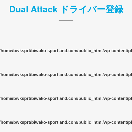
Dual Attack ドライバー登録
/home/bwksprt/biwako-sportland.com/public_html/wp-content/plu
/home/bwksprt/biwako-sportland.com/public_html/wp-content/plu
/home/bwksprt/biwako-sportland.com/public_html/wp-content/plu
/home/bwksprt/biwako-sportland.com/public_html/wp-content/plu